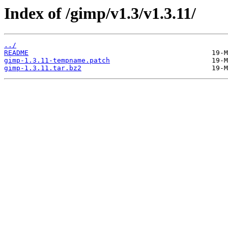
Index of /gimp/v1.3/v1.3.11/
../
README
gimp-1.3.11-tempname.patch
gimp-1.3.11.tar.bz2