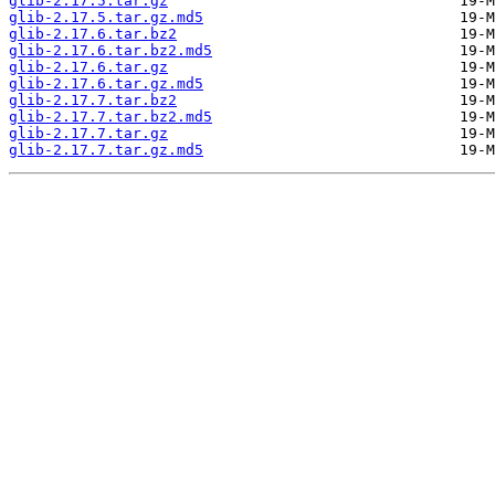
glib-2.17.5.tar.gz
glib-2.17.5.tar.gz.md5
glib-2.17.6.tar.bz2
glib-2.17.6.tar.bz2.md5
glib-2.17.6.tar.gz
glib-2.17.6.tar.gz.md5
glib-2.17.7.tar.bz2
glib-2.17.7.tar.bz2.md5
glib-2.17.7.tar.gz
glib-2.17.7.tar.gz.md5