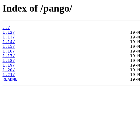
Index of /pango/
../
1.12/
1.13/
1.14/
1.15/
1.16/
1.17/
1.18/
1.19/
1.20/
1.21/
README